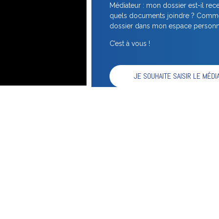
Médiateur : mon dossier est-il re
quels documents joindre ? Commen
dossier dans mon espace personn
C’est à vous !
JE SOUHAITE SAISIR LE MÉDI
Accès rapide pour les consommateur