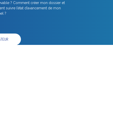
cevable ? Comment créer mon dossier et
t suivre l’état d’avancement de mon
el ?
ATEUR
s